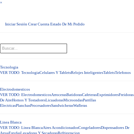
×
Iniciar Sesión
Crear Cuenta
Estado De Mi Pedido
Tecnologia
VER TODO: Tecnologia
Celulares Y Tablets
Relojes Inteligentes
Tablets
Telefonos
Electrodomesticos
VER TODO: Electrodomesticos
Arroceras
Batidoras
Cafeteras
Exprimidores
Freidoras
De Aire
Hornos Y Tostadores
Licuadoras
Microondas
Parrillas
Electricas
Planchas
Procesadores
Sandwicheras
Wafleras
Linea Blanca
VER TODO: Linea Blanca
Aires Acondicionados
Congeladores
Dispensadores De
Agua
Estufas
Lavadoras Y Secadoras
Refrigeracion