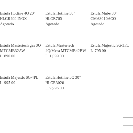
Estufa Hotline 4Q 20"
Estufa Hotline 30"
Estufa Mabe 30"
HLGR499 INOX
HLGR765
CMA3010AGO
Agotado
Agotado
Agotado
Estufa Mastertech gas 3Q
Estufa Mastertech
Estufa Majestic SG-3PL
MTGMB32AW
4Q/Mesa MTGMB42BW
L. 795.00
L. 690.00
L. 1,099.00
Estufa Majestic SG-4PL
Estufa Hotline 5Q 30"
L. 995.00
HLGR3020
L. 9,995.00