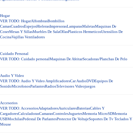
Hogar
VER TODO: Hogar
Alfombras
Bombillos
Camas
Cuadros
Espejos
Hieleras
Impresoras
Lamparas
Maletas
Maquinas De
Coser
Mesas Y Sillas
Muebles De Sala
Ollas
Plasticos Hermeticos
Utensilios De
Cocina
Vajillas
Ventiladores
Cuidado Personal
VER TODO: Cuidado personal
Maquinas De Afeitar
Secadoras/Planchas De Pelo
Audio Y Video
VER TODO: Audio Y Video
Amplificadores
Car Audio
DVD
Equipos De
Sonido
Microfonos
Parlantes
Radios
Televisores
Videojuegos
Accesorios
VER TODO: Accesorios
Adaptadores
Auriculares
Baterias
Cables Y
Cargadores
Calculadoras
Camaras
Controles
Juguetes
Memoria MicroSD
Memoria
USB
Mochilas
Pedestal De Parlantes
Protector De Voltaje
Soportes De Tv
Teclados Y
Mouse