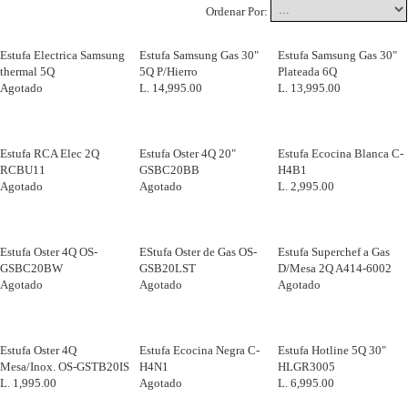
Ordenar Por:
Estufa Electrica Samsung
Estufa Samsung Gas 30"
Estufa Samsung Gas 30"
thermal 5Q
5Q P/Hierro
Plateada 6Q
Agotado
L. 14,995.00
L. 13,995.00
Estufa RCA Elec 2Q
Estufa Oster 4Q 20"
Estufa Ecocina Blanca C-
RCBU11
GSBC20BB
H4B1
Agotado
Agotado
L. 2,995.00
Estufa Oster 4Q OS-
EStufa Oster de Gas OS-
Estufa Superchef a Gas
GSBC20BW
GSB20LST
D/Mesa 2Q A414-6002
Agotado
Agotado
Agotado
Estufa Oster 4Q
Estufa Ecocina Negra C-
Estufa Hotline 5Q 30"
Mesa/Inox. OS-GSTB20IS
H4N1
HLGR3005
L. 1,995.00
Agotado
L. 6,995.00