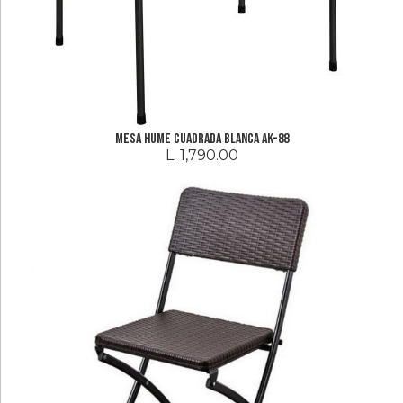
Electrodomesticos
Linea
Blanca
Hogar
Mesa hume Cuadrada Blanca Ak-88
Cuidado
L. 1,790.00
Personal
Audio
Y
Video
Accesorios
Ferreteria