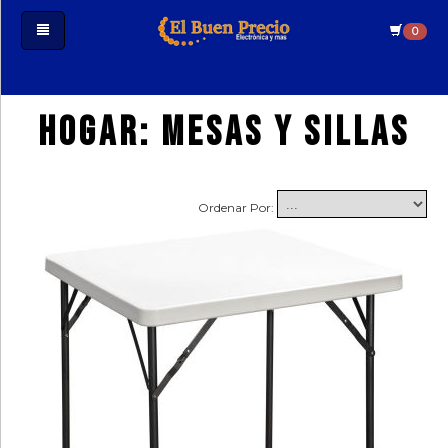
0
Iniciar
Hogar: Mesas y sillas
Sesión
Crear
Cuenta
Ordenar Por:
Estado
De
Mi
Pedido
Tecnologia