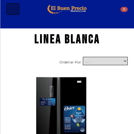
0
Iniciar
Linea Blanca
Sesión
Crear
Cuenta
Ordenar Por:
Estado
De
Mi
Pedido
Tecnologia