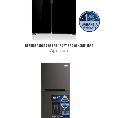
Electrodomesticos
Linea
Blanca
Hogar
Cuidado
Refrigeradora Oster 15.2FT SBS OS-SBH115BG
Agotado
Personal
Audio
Y
Video
Accesorios
Ferreteria