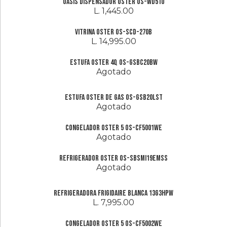
Oasis dispensador Oster OS-WD510
L. 1,445.00
Vitrina Oster OS-SCD-270B
L. 14,995.00
Estufa Oster 4Q OS-GSBC20BW
Agotado
EStufa Oster de Gas OS-GSB20LST
Agotado
Congelador Oster 5 OS-CF5001WE
Agotado
Refrigerador Oster OS-SBSMI19EMSS
Agotado
Refrigeradora Frigidaire Blanca 13G3HPW
L. 7,995.00
Congelador Oster 5 OS-CF5002WE